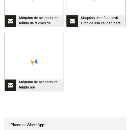
Máquina de acabado de
Máquina de teñido textil
teñido de textiles de
Hthp de alta calidad para
desbordamiento de tela
algodón, nailon, poliéster,
de acero inoxidable 316L
fibra química, cinta
acrílica con cremallera,
hilo Hank
Máquina de acabado de
teñido por
desbordamiento de tela
de alta temperatura y alta
presión