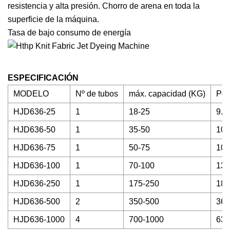
resistencia y alta presión. Chorro de arena en toda la
superficie de la máquina.
Tasa de bajo consumo de energía
ESPECIFICACIÓN
MODELO
Nº de tubos
máx. capacidad (KG)
Pod
HJD636-25
1
18-25
9.
HJD636-50
1
35-50
10
HJD636-75
1
50-75
10
HJD636-100
1
70-100
13
HJD636-250
1
175-250
18
HJD636-500
2
350-500
36
HJD636-1000
4
700-1000
63