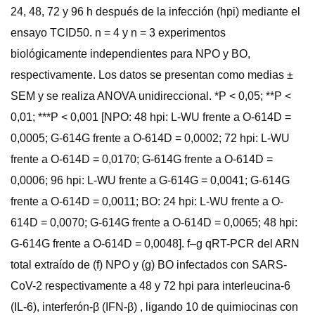
24, 48, 72 y 96 h después de la infección (hpi) mediante el
ensayo TCID50. n = 4 y n = 3 experimentos
biológicamente independientes para NPO y BO,
respectivamente. Los datos se presentan como medias ±
SEM y se realiza ANOVA unidireccional. *P < 0,05; **P <
0,01; ***P < 0,001 [NPO: 48 hpi: L-WU frente a O-614D =
0,0005; G-614G frente a O-614D = 0,0002; 72 hpi: L-WU
frente a O-614D = 0,0170; G-614G frente a O-614D =
0,0006; 96 hpi: L-WU frente a G-614G = 0,0041; G-614G
frente a O-614D = 0,0011; BO: 24 hpi: L-WU frente a O-
614D = 0,0070; G-614G frente a O-614D = 0,0065; 48 hpi:
G-614G frente a O-614D = 0,0048]. f–g qRT-PCR del ARN
total extraído de (f) NPO y (g) BO infectados con SARS-
CoV-2 respectivamente a 48 y 72 hpi para interleucina-6
(IL-6), interferón-β (IFN-β) , ligando 10 de quimiocinas con