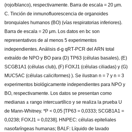
(rojo/blanco), respectivamente. Barra de escala = 20 μm.
C. Tinción de inmunofluorescencia de organoides
bronquiales humanos (BO) (vías respiratorias inferiores).
Barra de escala = 20 μm. Los datos en bc son
representativos de al menos 5 experimentos
independientes. Análisis d-g qRT-PCR del ARN total
extraído de NPO y BO para (D) TP63 (células basales), (E)
SCGB1A1 (células club), (F) FOXJ1 (células ciliadas) y (G)
MUC5AC (células caliciformes) ). Se ilustran n = 7 y n = 3
experimentos biológicamente independientes para NPO y
BO, respectivamente. Los datos se presentan como
medianas ± rango intercuartílico y se realiza la prueba U
de Mann-Whitney. *P < 0,05 [TP63 = 0,0333; SCGB1A1 =
0,0238; FOXJ1 = 0,0238]. HNPEC: células epiteliales
nasofaríngeas humanas; BALF: Líquido de lavado