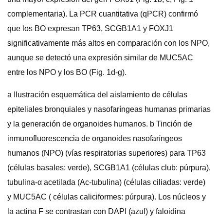
complementaria). La PCR cuantitativa (qPCR) confirmó
que los BO expresan TP63, SCGB1A1 y FOXJ1
significativamente más altos en comparación con los NPO,
aunque se detectó una expresión similar de MUC5AC
entre los NPO y los BO (Fig. 1d-g).
a Ilustración esquemática del aislamiento de células
epiteliales bronquiales y nasofaríngeas humanas primarias
y la generación de organoides humanos. b Tinción de
inmunofluorescencia de organoides nasofaríngeos
humanos (NPO) (vías respiratorias superiores) para TP63
(células basales: verde), SCGB1A1 (células club: púrpura),
tubulina-α acetilada (Ac-tubulina) (células ciliadas: verde)
y MUC5AC ( células caliciformes: púrpura). Los núcleos y
la actina F se contrastan con DAPI (azul) y faloidina