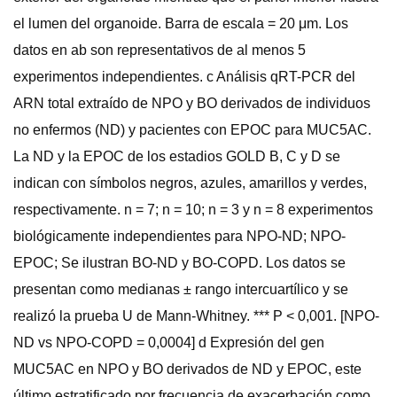
el lumen del organoide. Barra de escala = 20 μm. Los
datos en ab son representativos de al menos 5
experimentos independientes. c Análisis qRT-PCR del
ARN total extraído de NPO y BO derivados de individuos
no enfermos (ND) y pacientes con EPOC para MUC5AC.
La ND y la EPOC de los estadios GOLD B, C y D se
indican con símbolos negros, azules, amarillos y verdes,
respectivamente. n = 7; n = 10; n = 3 y n = 8 experimentos
biológicamente independientes para NPO-ND; NPO-
EPOC; Se ilustran BO-ND y BO-COPD. Los datos se
presentan como medianas ± rango intercuartílico y se
realizó la prueba U de Mann-Whitney. *** P < 0,001. [NPO-
ND vs NPO-COPD = 0,0004] d Expresión del gen
MUC5AC en NPO y BO derivados de ND y EPOC, este
último estratificado por frecuencia de exacerbación como