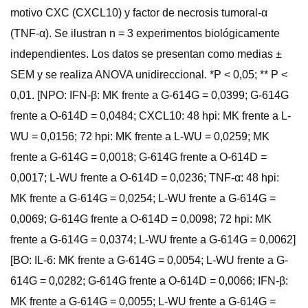
motivo CXC (CXCL10) y factor de necrosis tumoral-α
(ΤΝF-α). Se ilustran n = 3 experimentos biológicamente
independientes. Los datos se presentan como medias ±
SEM y se realiza ANOVA unidireccional. *P < 0,05; ** P <
0,01. [NPO: IFN-β: MK frente a G-614G = 0,0399; G-614G
frente a O-614D = 0,0484; CXCL10: 48 hpi: MK frente a L-
WU = 0,0156; 72 hpi: MK frente a L-WU = 0,0259; MK
frente a G-614G = 0,0018; G-614G frente a O-614D =
0,0017; L-WU frente a O-614D = 0,0236; ΤΝF-α: 48 hpi:
MK frente a G-614G = 0,0254; L-WU frente a G-614G =
0,0069; G-614G frente a O-614D = 0,0098; 72 hpi: MK
frente a G-614G = 0,0374; L-WU frente a G-614G = 0,0062]
[BO: IL-6: MK frente a G-614G = 0,0054; L-WU frente a G-
614G = 0,0282; G-614G frente a O-614D = 0,0066; IFN-β:
MK frente a G-614G = 0,0055; L-WU frente a G-614G =